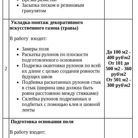
Засыпка песком и резиновым
гранулятом
Укладка-монтаж декоративного
искусственного газона (травы)
В работу входит:
Замеры поля
До 100 м2 -
Раскатка рулонов по плоскости
400 руб\м2
подготовленного основания
От 101 до
Подрезка окантовки рулонов по всей
2
500 м2 - 360
их длине с целью создания ровности
руб\м2
будущих швов
От 501 м2 -
Подбивка раскатанных рулонов стык
300 руб\м2
в стык (ширина шва должна быть
ровна расстоянию между стяжками)
Склейка рулонов подрезанных и
подбитых с помощью клея и шовной
ленты
Подготовка основания поля
В работу входит: