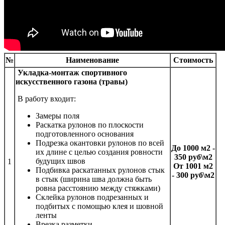
№
Наименование
Стоимость
Укладка-монтаж спортивного
искусственного газона (травы)
В работу входит:
Замеры поля
Раскатка рулонов по плоскости
подготовленного основания
Подрезка окантовки рулонов по всей
До 1000 м2 -
их длине с целью создания ровности
350 руб\м2
будущих швов
1
От 1001 м2
Подбивка раскатанных рулонов стык
- 300 руб\м2
в стык (ширина шва должна быть
ровна расстоянию между стяжками)
Склейка рулонов подрезанных и
подбитых с помощью клея и шовной
ленты
Врезка разметки