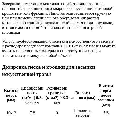
Завершающим этапом монтажных работ станет засыпка
наполнителя – очищенного кварцевого песка или резиновой
крошки мелкой фракции. Наполнитель засыпается вручную
или при помощи специального оборудования: расход
материала на единицу площади подбирается индивидуально,
в зависимости от свойств газона и назначения игровой
площадки.
Услугу профессионального монтажа искусственного газона в
Краснодаре предлагает компания «UF Grass»: у нас вы можете
купить качественные материалы по доступной цене, и
заказать их доставку на любой объект.
Дозировка песка и крошки для засыпки
искусственной травы
Высота
Кварцевый
Резиновый
Высота
ворса
песок
гранулят
Высота
ворса
после
(кг/м2) 0.3-
(кг/м2) 0.8-3
засыпки (мм)
(мм)
засыпки
0.63 мм
мм
(мм)
Половина
10-12
7.8
0
5/6
высоты