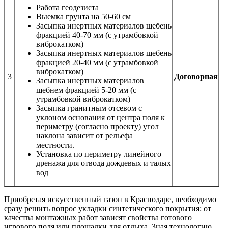
Работа геодезиста
Выемка грунта на 50-60 см
Засыпка инертных материалов щебень
фракцией 40-70 мм (с утрамбовкой
виброкатком)
Засыпка инертных материалов щебень
фракцией 20-40 мм (с утрамбовкой
виброкатком)
3
Договорная
Засыпка инертных материалов
щебнем фракцией 5-20 мм (с
утрамбовкой виброкатком)
Засыпка гранитным отсевом с
уклоном основания от центра поля к
периметру (согласно проекту) угол
наклона зависит от рельефа
местности.
Установка по периметру линейного
дренажа для отвода дождевых и талых
вод
Приобретая искусственный газон в Краснодаре, необходимо
сразу решить вопрос укладки синтетического покрытия: от
качества монтажных работ зависят свойства готового
игрового поля или площадки для отдыха. Зная технологию