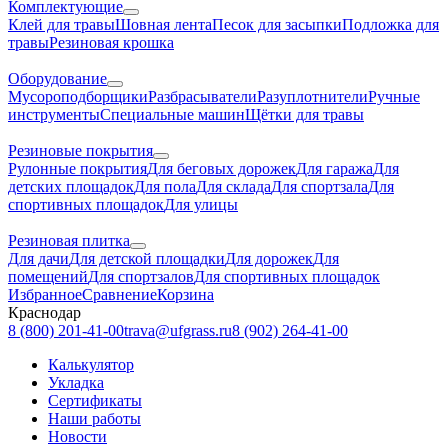
Комплектующие
Клей для травы
Шовная лента
Песок для засыпки
Подложка для
травы
Резиновая крошка
Оборудование
Мусороподборщики
Разбрасыватели
Разуплотнители
Ручные
инструменты
Специальные машин
Щётки для травы
Резиновые покрытия
Рулонные покрытия
Для беговых дорожек
Для гаража
Для
детских площадок
Для пола
Для склада
Для спортзала
Для
спортивных площадок
Для улицы
Резиновая плитка
Для дачи
Для детской площадки
Для дорожек
Для
помещений
Для спортзалов
Для спортивных площадок
Избранное
Сравнение
Корзина
Краснодар
8 (800) 201-41-00
trava@ufgrass.ru
8 (902) 264-41-00
Калькулятор
Укладка
Сертификаты
Наши работы
Новости