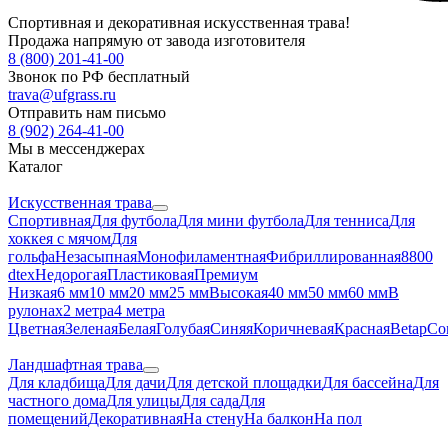
Спортивная и декоративная искусственная трава!
Продажа напрямую от завода изготовителя
8 (800) 201-41-00
Звонок по РФ бесплатный
trava@ufgrass.ru
Отправить нам письмо
8 (902) 264-41-00
Мы в мессенджерах
Каталог
Искусственная трава
Спортивная
Для футбола
Для мини футбола
Для тенниса
Для
хоккея с мячом
Для
гольфа
Незасыпная
Монофиламентная
Фибриллированная
8800
dtex
Недорогая
Пластиковая
Премиум
Низкая
6 мм
10 мм
20 мм
25 мм
Высокая
40 мм
50 мм
60 мм
В
рулонах
2 метра
4 метра
Цветная
Зеленая
Белая
Голубая
Синяя
Коричневая
Красная
Betap
Co
Ландшафтная трава
Для кладбища
Для дачи
Для детской площадки
Для бассейна
Для
частного дома
Для улицы
Для сада
Для
помещений
Декоративная
На стену
На балкон
На пол